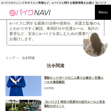
e
バイクのトレンドやオススメ車種など、eバイクに関する最新情報をお届け【eバイクNAVI】
Menu
eバイクに関する最新の法律や規制を、弁護士監修のも
とわかりやすく解説。車両区分や交通ルール、免許の
要否など、安全にeバイクを楽しむための重要な情報を
お届けします。
トップ
＞
法令関連
法令関連
電動キックボードの二人乗りは違法！交通ル
ールを徹底解説
法令関連
【eバイク】特定小型原付の走行ルールと安全
運転のポイント