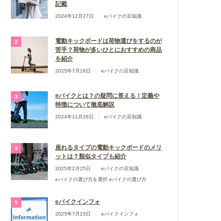
記載
2024年12月27日
eバイクの豆知識
電動キックボードは荷物運びをするのが
苦手？荷物が多いひとにおすすめの商品
を紹介
2025年7月18日
eバイクの豆知識
eバイクとは？の疑問に答える！定義や
特徴について徹底解説
2024年11月26日
eバイクの豆知識
座れるタイプの電動キックボードのメリ
ットは？類似タイプも紹介
2025年2月25日
eバイクの豆知識
eバイクの選び方を選択 eバイクの選び方
eバイクインフォ
2025年7月23日
eバイクインフォ