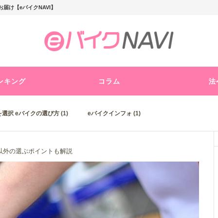
届け【eバイクNAVI】
ンキング
コラム
法
選択 eバイクの選び方 (1)
eバイクインフォ (1)
以外の選ぶポイントも解説