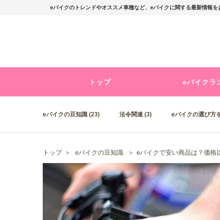
eバイクのトレンドやオススメ車種など、eバイクに関する最新情報をお
トップ
eバイクラ
eバイクの豆知識 (23)
法令関連 (3)
eバイクの選び方を
トップ
＞
eバイクの豆知識
＞
eバイクで安い商品は？価格