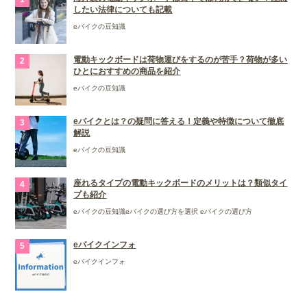
したい法律についても記載
eバイクの豆知識
電動キックボードは荷物運びをするのが苦手？荷物が多い
ひとにおすすめの商品を紹介
eバイクの豆知識
eバイクとは？の疑問に答える！定義や特徴について徹底
解説
eバイクの豆知識
座れるタイプの電動キックボードのメリットは？類似タイ
プも紹介
eバイクの豆知識
eバイクの選び方を選択 eバイクの選び方
eバイクインフォ
eバイクインフォ