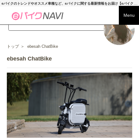
e
バイクのトレンドやオススメ車種など、eバイクに関する最新情報をお届け【eバイクNAVI】
Menu
トップ
＞
ebesah ChatBike
ebesah ChatBike